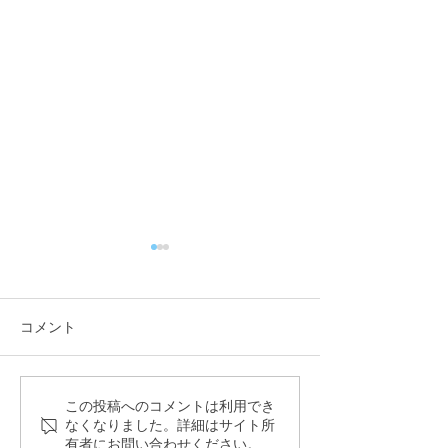
Kyohei Matsuda
o コラボレー
展『 dawn 』
カメラマン 松田
コメント
ジュエリー moil 
ボレーション作品 
2020.10.20 tue. - 10.
sitrana（シトラナ） 広
この投稿へのコメントは利用でき
00 - 20 : 00 shibuya 
なくなりました。詳細はサイト所
告撮影
有者にお問い合わせください。
Creative Lounge MO