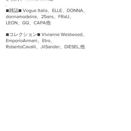
.
■雑誌■ Vogue Italia、ELLE、DONNA、
donnamodelna、25ans、FRaU、
LEON、GQ、CAPA他
■コレクション■ Vivianne Westwood、
EmporioArmani、Etro、
RobertoCavalli、JilSander、DIESEL,他