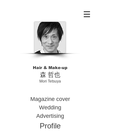
Hair & Make-up
​森 哲也
Mori Tetsuya
Magazine cover
Wedding
Advertising
Profile